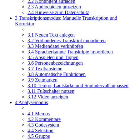
2.2 Kontingent aufladen
2.3 Audiodateien umsetzen
2.4 Hinweise zum Datenschutz
3 Transkriptionsmodus: Manuelle Transkription und
Korrektur
3.1 Neuen Text anlegen
3.2 Vorhandenes Transkript importieren
3.3 Mediendatei verknüpfen
3.4 Spracherkannte Transkripte importieren
3.5 Abspielen und Tippen
3.6 Personenbezeichnungen
3.7 Textbausteine
3.8 Automatische Funktionen
3.9 Zeitmarken
3.10 Tempo, Lautstärke und Spulintervall anpassen
3.11 Fußschalter nutzen
3.12 Video anzeigen
4 Analysemodus
4.1 Memos
4.2 Kommentare
4.3 Codesystem
4.4 Selektion
4.5 Gruppe