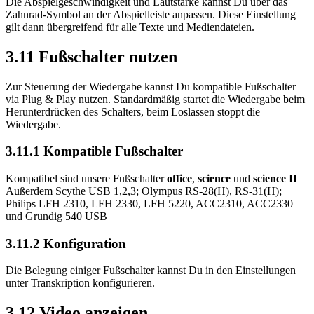
Die Abspielgeschwindigkeit und Lautstärke kannst Du über das
Zahnrad-Symbol an der Abspielleiste anpassen. Diese Einstellung
gilt dann übergreifend für alle Texte und Mediendateien.
3.11 Fußschalter nutzen
Zur Steuerung der Wiedergabe kannst Du kompatible Fußschalter
via Plug & Play nutzen. Standardmäßig startet die Wiedergabe beim
Herunterdrücken des Schalters, beim Loslassen stoppt die
Wiedergabe.
3.11.1 Kompatible Fußschalter
Kompatibel sind unsere Fußschalter
office
,
science
und
science II
Außerdem Scythe USB 1,2,3; Olympus RS-28(H), RS-31(H);
Philips LFH 2310, LFH 2330, LFH 5220, ACC2310, ACC2330
und Grundig 540 USB
3.11.2 Konfiguration
Die Belegung einiger Fußschalter kannst Du in den Einstellungen
unter Transkription konfigurieren.
3.12 Video anzeigen