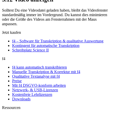
Solltest Du eine Videodatei geladen haben, bleibt das Videofenster
standardmäßig immer im Vordergrund. Du kannst dies minimieren
oder die Größe des Videos am Fensterrahmen mit der Maus
anpassen.
Jetzt kaufen
f4 – Software für Transkription & qualitative Auswertung
Kontingent für automatische Transkription
Schreibplatz Science II
f4
f4 kann automatisch transkribieren
Manuelle Transkription & Korrektur mit f4
Qualitative Textanalyse mit f4
Preise
Mit f4 DSGVO-konform arbeiten
Netzwerk- & USB-Lizenzen
Kostenfreie Lehrlizenzen
Downloads
Ressourcen